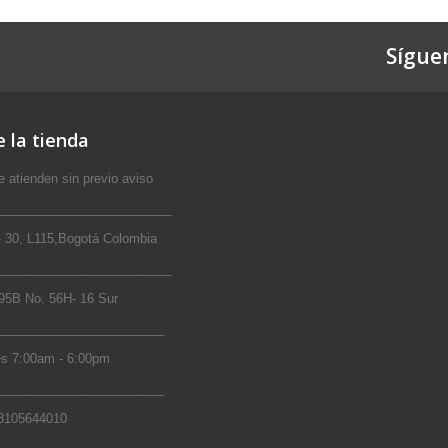
Sígue
 la tienda
 atienden sin previo aviso
_________________________
 30, L115,Bogotá Colombia
_________________________
5B No. 56H- 16 Sur
________________________
s 7:00am - 6:00pm
________________________
 3105644010