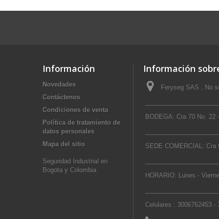
Información
Información sobre
Novedades
Feryseg SAS , No se
Contáctenos
_____________________
Condiciones de venta
BODEGA: Cra 70 No. 22 -
Política de tratamiento de
datos personales
_____________________
Mapa del sitio
SEDE COMERCIAL: Cra 9
_____________________
Seguridad Industrial en
Bogota y Colombia
HORARIO: Lunes - Vierne
_____________________
Celulares : 3006762453 -