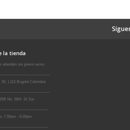
Sígue
 la tienda
 atienden sin previo aviso
_________________________
 30, L115,Bogotá Colombia
_________________________
5B No. 56H- 16 Sur
________________________
s 7:00am - 6:00pm
________________________