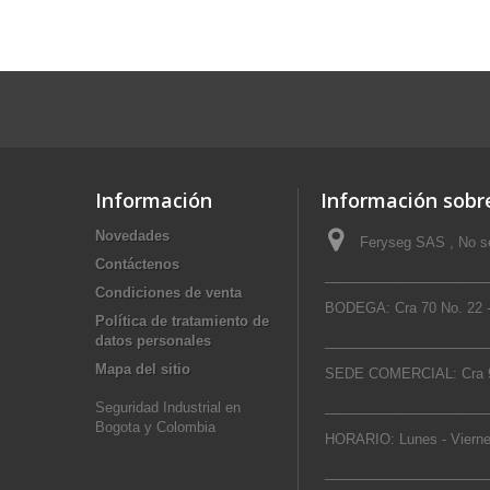
Información
Información sobre
Novedades
Feryseg SAS , No se
Contáctenos
_____________________
Condiciones de venta
BODEGA: Cra 70 No. 22 -
Política de tratamiento de
datos personales
_____________________
Mapa del sitio
SEDE COMERCIAL: Cra 9
_____________________
Seguridad Industrial en
Bogota y Colombia
HORARIO: Lunes - Vierne
_____________________