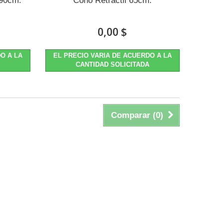
 90cm.
Cono Retráctil 65cm.
0,00 $
O A LA
EL PRECIO VARIA DE ACUERDO A LA
CANTIDAD SOLICITADA
Comparar (
0
)