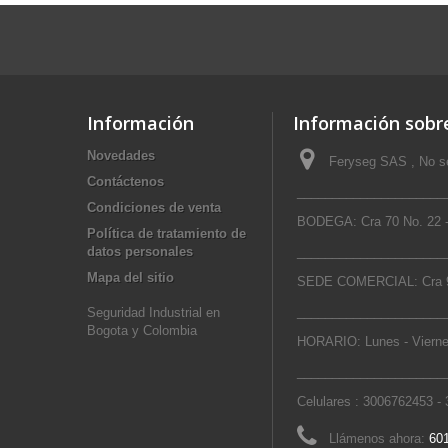
Información
Información sobre
Novedades
Feryseg SAS , No se
Contáctenos
_____________________
Condiciones de venta
BODEGA: Cra 70 No. 22 -
Política de tratamiento de
datos personales
_____________________
Mapa del sitio
SEDE COMERCIAL: Cra 9
_____________________
Seguridad Industrial en
Bogota y Colombia
HORARIO: Lunes - Vierne
_____________________
Celulares : 3006762453 -
Llámenos ahora:
601