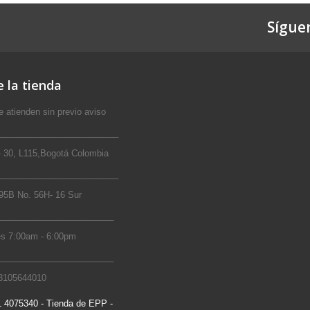
Sígue
 la tienda
 atienden sin previo aviso
_________________________
 30, L115,Bogotá Colombia
_________________________
5B No. 56H- 16 Sur
________________________
s 7:00am - 6:00pm
________________________
 3105644010
 4075340 - Tienda de EPP -