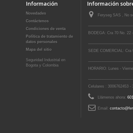
Información
Información sobre
Novedades
Feryseg SAS , No se
Contáctenos
_____________________
Condiciones de venta
BODEGA: Cra 70 No. 22 -
Política de tratamiento de
datos personales
_____________________
Mapa del sitio
SEDE COMERCIAL: Cra 9
_____________________
Seguridad Industrial en
Bogota y Colombia
HORARIO: Lunes - Vierne
_____________________
Celulares : 3006762453 -
Llámenos ahora:
601
Email:
contacto@fe