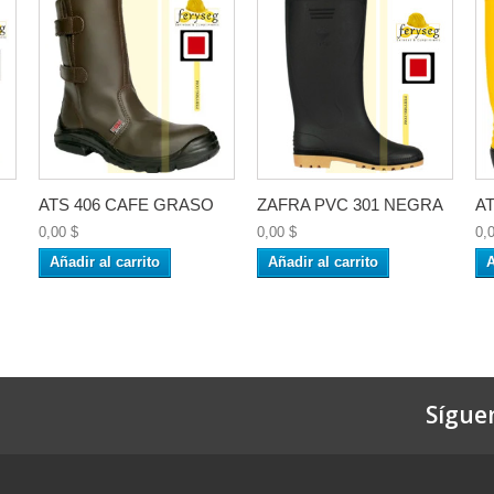
ATS 406 CAFE GRASO
ZAFRA PVC 301 NEGRA
AT
0,00 $
0,00 $
0,
Añadir al carrito
Añadir al carrito
A
Sígue