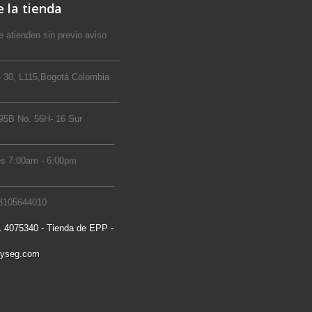
 la tienda
 atienden sin previo aviso
_________________________
 30, L115,Bogotá Colombia
_________________________
5B No. 56H- 16 Sur
________________________
s 7:00am - 6:00pm
________________________
 3105644010
 4075340 - Tienda de EPP -
ryseg.com