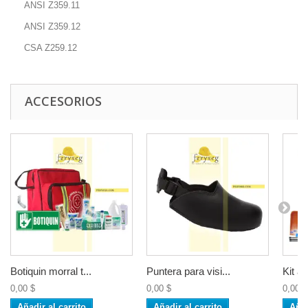
ANSI Z359.11
ANSI Z359.12
CSA Z259.12
ACCESORIOS
Botiquin morral t...
Puntera para visi...
Kit an
0,00 $
0,00 $
0,00 $
Añadir al carrito
Añadir al carrito
Añad