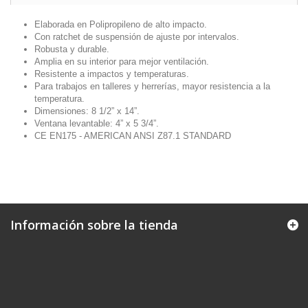
Elaborada en Polipropileno de alto impacto.
Con ratchet de suspensión de ajuste por intervalos.
Robusta y durable.
Amplia en su interior para mejor ventilación.
Resistente a impactos y temperaturas.
Para trabajos en talleres y herrerías, mayor resistencia a la
temperatura.
Dimensiones: 8 1/2” x 14”.
Ventana levantable: 4” x 5 3/4”.
CE EN175 - AMERICAN ANSI Z87.1 STANDARD
Información sobre la tienda