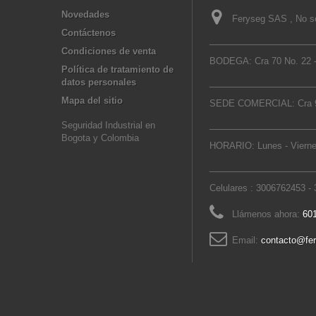
Novedades
Feryseg SAS , No se
Contáctenos
_____________________
Condiciones de venta
BODEGA: Cra 70 No. 22 -
Política de tratamiento de
datos personales
_____________________
Mapa del sitio
SEDE COMERCIAL: Cra 9
_____________________
Seguridad Industrial en
Bogota y Colombia
HORARIO: Lunes - Vierne
_____________________
Celulares : 3006762453 -
Llámenos ahora:
601
Email:
contacto@fe