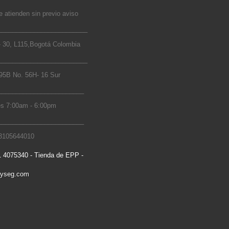
 atienden sin previo aviso
_________________________
 30, L115,Bogotá Colombia
_________________________
5B No. 56H- 16 Sur
________________________
s 7:00am - 6:00pm
________________________
 3105644010
 4075340 - Tienda de EPP -
ryseg.com