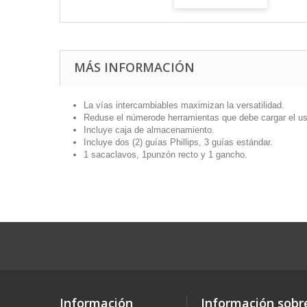
MÁS INFORMACIÓN
La vías intercambiables maximizan la versatilidad.
Reduse el númerode herramientas que debe cargar el us
Incluye caja de almacenamiento.
Incluye dos (2) guías Phillips, 3 guías estándar.
1 sacaclavos, 1punzón recto y 1 gancho.
Información
Información sobre