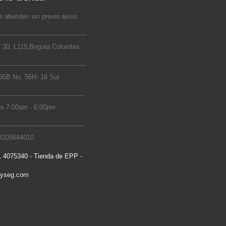
 atienden sin previo aviso
_________________________
 30, L115,Bogotá Colombia
_________________________
5B No. 56H- 16 Sur
________________________
s 7:00am - 6:00pm
________________________
 3105644010
 4075340 - Tienda de EPP -
ryseg.com