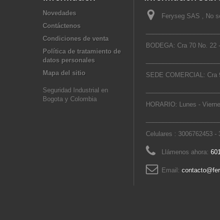
Novedades
Feryseg SAS , No se
Contáctenos
_____________________
Condiciones de venta
BODEGA: Cra 70 No. 22 -
Política de tratamiento de
datos personales
_____________________
Mapa del sitio
SEDE COMERCIAL: Cra 9
_____________________
Seguridad Industrial en
Bogota y Colombia
HORARIO: Lunes - Vierne
_____________________
Celulares : 3006762453 -
Llámenos ahora:
601
Email:
contacto@fe