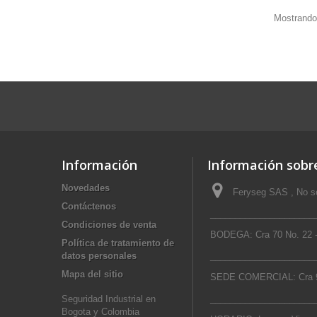
Mostrando
Información
Información sobre
Novedades
Feryseg SAS , No se
Contáctenos
_____________________
Condiciones de venta
BODEGA: Cra 70 No. 22 -
Política de tratamiento de
datos personales
_____________________
Mapa del sitio
SEDE COMERCIAL: Cra 9
_____________________
Seguridad Industrial en
Bogota y Colombia