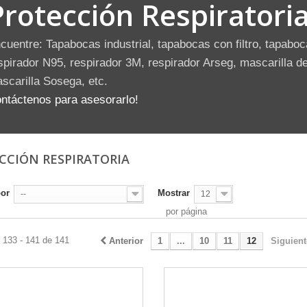
Protección Respiratori
cuentre: Tapabocas industrial, tapabocas con filtro, tapabo
spirador N95, respirador 3M, respirador Arseg, mascarilla d
scarilla Sosega, etc.
ntáctenos para asesorarlo!
CCIÓN RESPIRATORIA
por
Mostrar
--
12
por página
 133 - 141 de 141
Anterior
1
...
10
11
12
Siguient