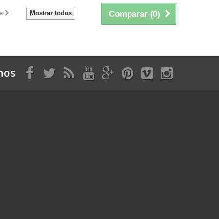
e
Mostrar todos
Comparar (
0
)
nos