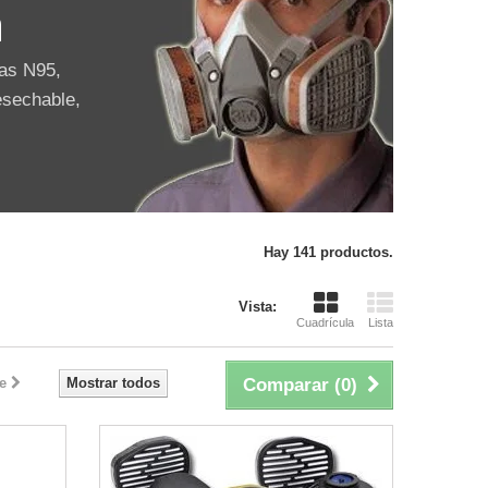
a
cas N95,
esechable,
Hay 141 productos.
Vista:
Cuadrícula
Lista
e
Mostrar todos
Comparar (
0
)