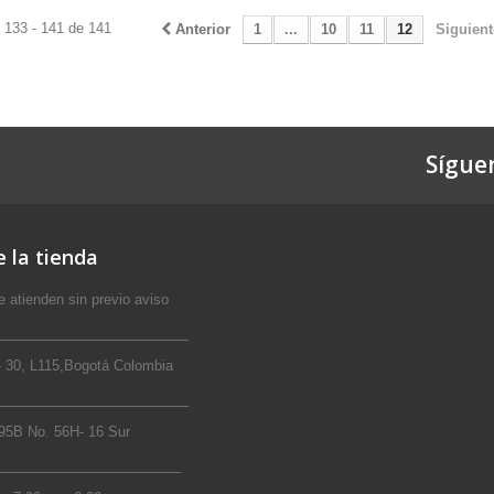
 133 - 141 de 141
Anterior
1
...
10
11
12
Siguient
Sígue
 la tienda
 atienden sin previo aviso
_________________________
 30, L115,Bogotá Colombia
_________________________
5B No. 56H- 16 Sur
________________________